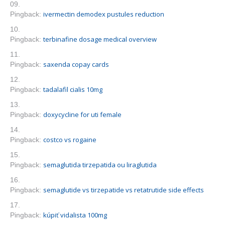
ivermectin demodex pustules reduction
Pingback:
terbinafine dosage medical overview
Pingback:
saxenda copay cards
Pingback:
tadalafil cialis 10mg
Pingback:
doxycycline for uti female
Pingback:
costco vs rogaine
Pingback:
semaglutida tirzepatida ou liraglutida
Pingback:
semaglutide vs tirzepatide vs retatrutide side effects
Pingback:
kúpiť vidalista 100mg
Pingback: