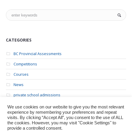
CATEGORIES
BC Provincial Assessments
Competitions
Courses
News
private school admissions
Uncategorized
We use cookies on our website to give you the most relevant
experience by remembering your preferences and repeat
University Admissions
visits. By clicking “Accept All”, you consent to the use of ALL
the cookies. However, you may visit "Cookie Settings" to
provide a controlled consent.