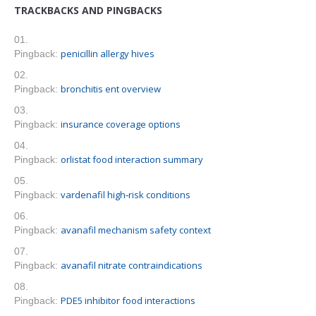
TRACKBACKS AND PINGBACKS
penicillin allergy hives
Pingback:
bronchitis ent overview
Pingback:
insurance coverage options
Pingback:
orlistat food interaction summary
Pingback:
vardenafil high‑risk conditions
Pingback:
avanafil mechanism safety context
Pingback:
avanafil nitrate contraindications
Pingback:
PDE5 inhibitor food interactions
Pingback: