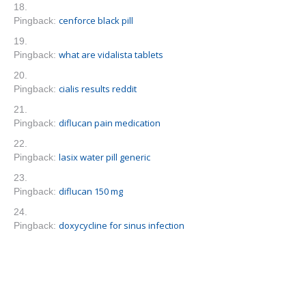
cenforce black pill
Pingback:
what are vidalista tablets
Pingback:
cialis results reddit
Pingback:
diflucan pain medication
Pingback:
lasix water pill generic
Pingback:
diflucan 150 mg
Pingback:
doxycycline for sinus infection
Pingback: