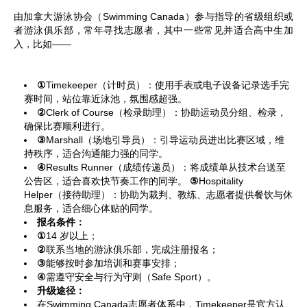
由加拿大游泳协会（Swimming Canada）参与指导的省级组织或
者游泳俱乐部，常年寻找志愿者，其中一些常见并适合高中生加
入，比如——
①
Timekeeper（计时员）：使用手表或电子设备记录选手完
赛时间，站位靠近泳池，氛围感超强。
②
Clerk of Course（检录助理）：协助运动员分组、检录，
确保比赛顺利进行。
③
Marshall（场地引导员）：引导运动员进出比赛区域，维
持秩序，适合沟通能力强的同学。
④
Results Runner（成绩传递员）：将成绩单从技术台送至
公告区，适合喜欢快节奏工作的同学。
⑤
Hospitality
Helper（接待助理）：协助为裁判、教练、志愿者提供餐饮与休
息服务，适合细心体贴的同学。
报名条件：
①
14 岁以上；
②
联系当地的游泳俱乐部，完成注册报名；
③
能够按时参加培训和赛事安排；
④
需遵守安全与行为守则（Safe Sport）。
升级途径：
在Swimming Canada志愿者体系中，Timekeeper是官方认