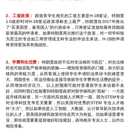
2、工签政策：
跟留美学生相关的工签主要是H-1B签证。特朗普
1.0政府时对H-1B签证政策堪称史上最严，特朗普在2017年推出
了“买美国货，雇美国人”的行政命令，只将签证发放给最有技能或
薪资最高的申请者。如果特朗普再次推行这个政策，对一些学科较
为宽泛的专业如工商管理或文科专业的毕业生来说，H-1B的申请
将变得更加具有挑战性。
3、学费和生活费：
特朗普政府不仅对非法移民“0容忍”，对合法移
民也可能采取严格审核的措施——增加投资移民的门槛，加大职业
移民的审核力度，从而客观上使得学生申请职业类绿卡的难度变
大、周期变长，而这些都会直接导致留学生学费和生活费的提升，
从而增加经济压力。 以上的预测可能对普通留学生来说都不友
好，但同时我们也能看到特朗普政府对留学移民的“双标”： 一方面
提升移民标准，另一方面对高技能人才网开一面。因为STEM专业
对全球科技竞争至关重要，所以美国对优秀的STEM 专业人才格
外“大方”。所以如果你是人工智能、大数据、云计算等新兴技术岗
位的人才，那美国的移民政策对你反而大为有益。但如果读普通专
业，那你就需要要提前做好职业规划，咨询相关专业人士，以作出
相应准备。