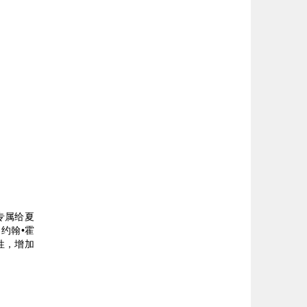
的专属给夏
约翰•霍
性，增加