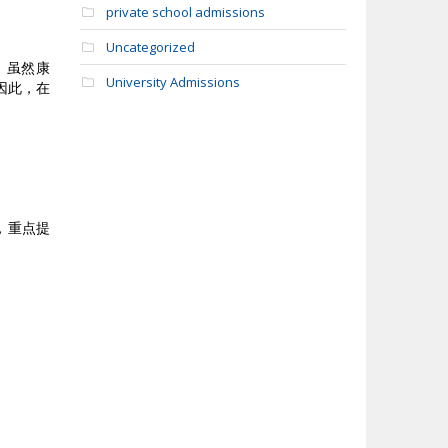
private school admissions
Uncategorized
。虽然康
University Admissions
因此，在
交，重点提