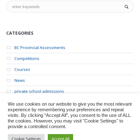
CATEGORIES
BC Provincial Assessments
Competitions
Courses
News
private school admissions
Uncategorized
We use cookies on our website to give you the most relevant
experience by remembering your preferences and repeat
University Admissions
visits. By clicking “Accept All”, you consent to the use of ALL
the cookies. However, you may visit "Cookie Settings" to
provide a controlled consent.
Cookie Settings
Accept All