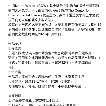
River of Words（ROW）是全球最具影响力的青少年环保诗
歌与艺术竞赛之一，由美国圣玛丽学院与The Center for
Environmental Literacy联合主办，致力于通过文学与艺术激发
孩子们对自然的观察力与表达力。
和其他文学艺术比赛不同的是，参赛对象设有低年级组，5岁-19
岁的孩子都能参加，欢迎来自全球的学生投稿，无需报名费，作
品的提交截止时间是2026年1月31日。
作品要求——
1.诗歌类
主题：围绕“人与自然”“水资源”“生态观察”等环保主题展开；
语言：可用英文或西班牙语创作（非英文作品需附英文翻译）；
形式：字数不限，形式自由，不超过32行（可押韵或自由
诗）。
2.艺术类
作品需为原创手绘，表现自然、生态、水资源等主题；
尺寸建议不超过11×17英寸（约28×43厘米）；
可使用水彩、彩铅、拼贴等媒介（不接受数字绘图）。
重要时间：
1. 作品提交截止：2026年1月31日；
2. 结果公布：预计于2026年春季公布获奖名单 ；