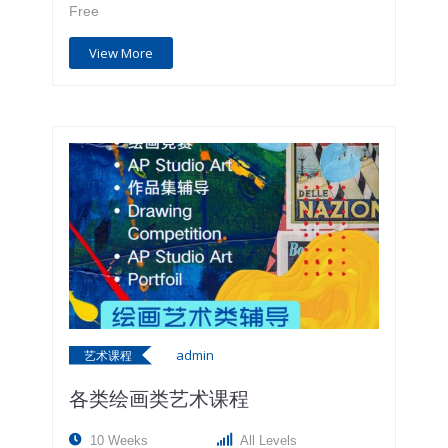
Free
加拿大的官方数学竞赛。该项竞赛从1963年起，
至今已经有57年历年，由设立于Waterloo大学数学
View More
系的加拿大数学与计算机中心(CEMC)举办，通常
也被称为Waterloo数学竞赛。 滑铁卢大学始建于
1957年，在加拿大最权威的教育杂志
Maclean's（麦克林）的排名榜上，连续五年综合
排名第一第二。 滑铁卢大学设有加拿大唯一一所
数学学院，这也是北美乃至全世界最大的数学学
院，因滑铁卢大学在数学领域的优良声誉及传统，
以及欧几里德数学竞赛考察标准的严格性和专业
性，该竞赛成绩在加拿大和美国大学中已经得到广
泛认可，被誉为类似加拿大“数学托福”的考试。 滑
铁卢大学国际数学竞赛是一个是面向全世界高中生
的加拿大官方数学竞赛，在国际上具有广泛的影
响。它是由全世界最大的数学学院Waterloo大学数
学系的加拿大数学与计算机教育中心（CEMC）举
办，所以通常叫它Waterloo竞赛。 该竞赛是一个
admin
覆盖7年级至12年级的全系列数学竞赛, 为纪念不
艺术课程
同的科学家，不同年级的竞赛有不同的名称。如:
各类绘画类艺术课程
7-8年级叫Gauss竞赛, 9年级叫Pascal和Fryer, 10
年级叫Cayley和Galois等等。该竞赛始于1963
年，迄今已有56年历史，累积有23万多名来自世
10 Weeks
All Levels