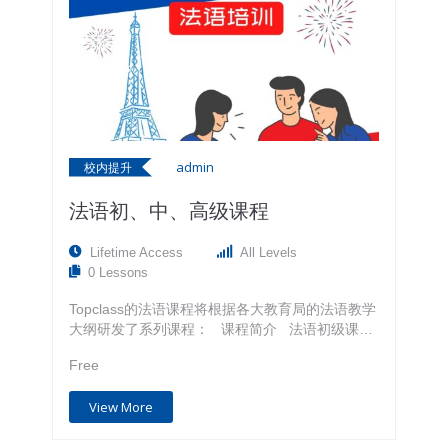
逐步具备走上国际舞台的能力。
admin
校内提升
法语初、中、高级课程
Lifetime Access
All Levels
0 Lessons
Topclass的法语课程将根据各大教育局的法语教学
大纲研发了系列课程： 课程简介 法语初级课程-
- 适合年级段：5-6年级 学习法语语法基础，学习
Free
标准发音，增加词汇量，从听说读写词汇等方面帮
学生开始系统的法语学习，初步培养学生法语思维
View More
和学习习惯。针对法语零基础的学生，经过30-50
个课时的学习，达到法语A1.1和A1水平。 法语中