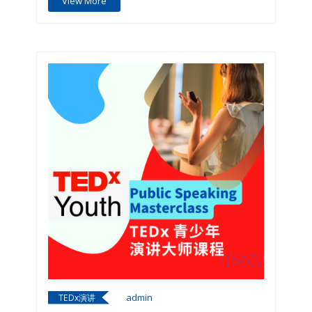
View More
年设立的研究机构，又称美国天才少年中心，是全
美历史最悠久、最权威的天才教育研究机构之一，
旨在发现世界范围内有天赋的少年和青年，并在早
期用专业和科学的方式发现、培育孩子真正的兴趣
和特长，对学生进行系统性的培养，持之以恒地鼓
励和支持学生的长期探索和钻研活动，天才营通过
有难度的课程及活动来促进天才儿童的智力挑战和
身心成长，使得这些天才少年最终真正成长为各个
社会领域范围内的未来世界领袖。自创办以来全球
有近150,000名CTY校友，CTY的校友包括
Facebook创始人扎克伯格、Google创始人谢尔盖·
布林、国际流行音乐巨星Lady Gaga，以及全球政
治、科学等各界的精英人物。CTY是成绩优异并有
特长的孩子发掘和展示自己才能最好的舞台，也是
孩子开启世界名校的一把金钥匙，这里不仅培养了
众多未来各界精英，也走出了众多被哈佛、耶鲁等
顶尖名校录取的优秀学子，CTY也因此被誉为“常
青藤名校的摇篮”。 说起美国的 天才营的起源，
大概就是—— 为了满足一些智力和创造力超前孩
子的发展需求，避免普通教学方式和进度对天才儿
童所造成的阻碍，美国的教育部专门开办了天才和
资优教育计划'（Gifted and Talented…
admin
TEDx演讲