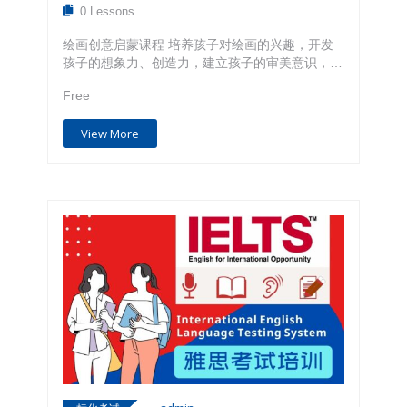
界各地的学生参加过该竞赛。 滑铁卢竞赛总共有
0 Lessons
十三类，分别是： 1、7至8年级的高斯（Gauss）
数学竞赛；…
绘画创意启蒙课程 培养孩子对绘画的兴趣，开发
孩子的想象力、创造力，建立孩子的审美意识，通
过各种绘画材料实践，拓宽学生的表现力。 绘画
Free
专业课程 通过学习素描，线描，油画，丙烯，手
绘彩铅等，让学生提升3个方面的能力，即观察
View More
力、造型力和创造力。学校还会帮助学生报名参加
各种绘画比赛。 AP Studio Art 及 作品集辅导课
程 开设的AP Studio Art及作品集辅导将引领学生
叩开顶尖艺术院校的大门。