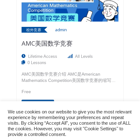
admin
校外竞赛
AMC美国数学竞赛
Lifetime Access
All Levels
0 Lessons
AMC美国数学竞赛介绍 AMC是American
Mathematics Competition美国数学竞赛的缩写，
由美国数学协会（Mathematics Association of
Free
America）于1950年成立。试题由简至难兼具，使
任何程度的学生都能感受到挑战，还可以筛选出特
View More
有天赋者。这项竞赛就是为所有喜爱数学的学生所
开发的。 American Mathematics Contest，1999
We use cookies on our website to give you the most relevant
experience by remembering your preferences and repeat
年前被称为American High School Mathematics
visits. By clicking “Accept All”, you consent to the use of ALL
Examination美国中学数学科考试（AHSME），总
the cookies. However, you may visit "Cookie Settings" to
部设于美国内布拉斯加大学林肯校区（University
provide a controlled consent.
2
Of…
1