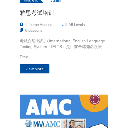
admin
标化考试
雅思考试培训
Lifetime Access
All Levels
0 Lessons
考试介绍 雅思（International English Language
Testing System，IELTS）是目前全球知名度最
广、认可度最高的国际英语水平测试之一，目前雅
Free
思考试分为普通雅思考试、英国签证及移民的雅思
考试(UKVI)， 申请学历类大学即直升大学的雅思
View More
考试是普通雅思，需要申请语言班之类的则参考
UKVI。 雅思考试时间共2小时45分钟，考试包括
四个部分，依次为听力、阅读、写作和口语，四门
科目每门满分是9分，取四部分的平均值。 成绩
有效时间 两年 2023年QS世界大学排名TOP50及
雅思要求 排名 大学…