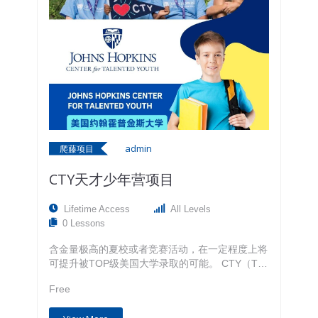
admin
爬藤项目
CTY天才少年营项目
Lifetime Access
All Levels
0 Lessons
含金量极高的夏校或者竞赛活动，在一定程度上将
可提升被TOP级美国大学录取的可能。 CTY（The
Johns Hopkins Center for Talented Youth）天才
Free
营是由美国约翰霍普金斯大学（2022年U.S.News
排名第9，2023年QS世界大学排名第24）于1979