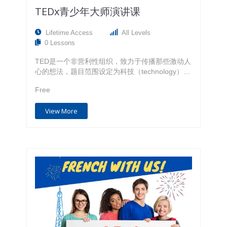
TEDx青少年大师演讲课
Lifetime Access
All Levels
0 Lessons
TED是一个非营利性组织，致力于传播那些激动人
心的想法，题目范围设定为科技（technology），
娱乐（entertainment）和设计领域（design），
Free
因此得名TED。TED的使命是分享并推广有价值有
意义的创意灵感，而这些灵感的使者从没有让人失
View More
望。尽管90%以上的演讲者并非家喻户晓，但他们
用极具影响力的内容，生动活泼的表达方式以及巧
妙的设计让全世界的听众如痴如醉。基于这种精
神，TED衍生出了TEDx项目。TEDx这种本地化
的、自组织的活动可以把人们聚集到一起来分享类
似于TED的经历和体验。在TEDx活动中，演讲的
视频和现场演讲者相结合激发出更深层次的讨论和
小组内更紧密的联系。 能让TED风靡全球的根本
动力是能使孩子将赢在未来，就其原因总结下来有
如下四点： -组织形态：TED规范的准则授权下的
全球各地独立TEDx组织 -内容为王：演讲者对多学
科、跨界及前沿领域有深入的研究，且有创新的想