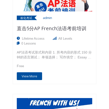
法 -演讲水平：具有高水平的演讲技巧和方式 -分
享精神：演讲者分享想法，组办方精心拍摄并免费
网上传播 除了组织形态我们无法主观抉择，其余3
admin
点，其实正是我们的孩子能够在将来社会立于不败
标化考试
之地的秘密，因为它们恰恰代表了内在的学识，外
直击5分AP French法语考前培训
在的表现，以及与他人之间的分享、合作、互助精
神。TED演讲的理论和技巧同样适用于今后的商务
演讲和会议，没有人会认为让别人打瞌睡的讲话能
Lifetime Access
All Levels
够让自己获得职业晋升。TED演讲技巧可以运用到
0 Lessons
任何一个公共演讲场合，无论是在学校，还是参加
会议，出色地表达自己，并因此影响他人，对任何
AP法语考试形式和内容 1. 所考内容的形式 150 分
人来说都是一项稳赚不赔的技能，除了这些这项技
钟的语言测试； 单项选择； 写作填空； Essay 写
能也还将是孩子今后申请美高及北美大学的超强素
作； 看图说话。 2. 所考查的内容 不同语境的法语
Free
材！ 作为学生，怎样才能提高自信从而像TED
对话； 理解法语报刊杂志以及文学的节选； 比较
Talk的演讲嘉宾一样，从容镇定地发表见解，收获
流利准确的法语书面和口头表达。…
View More
满堂喝彩呢？ TOPCLASS的演讲大师课程 是培养
青少年演讲能力和领导力的专业课程，我们的国际
大咖将带学生一起学习多种沟通与交流模型，教会
大家根据听众和信息来适应演讲，准确地支持自己
的想法，并学会选择和整理演讲材料，帮助学生克
服对公开演讲的恐惧与紧张，通过学习交流理论和
大量实践，让孩子成为一名更好的公众演讲者，并