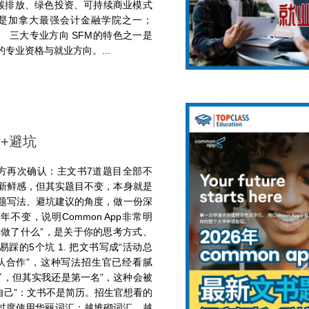
、碳排放、绿色投资、可持续商业模式
AF是加拿大最强会计金融学院之一；
。 三大专业方向 SFM的特色之一是
专业资格与就业方向。...
析+避坑
pp 官方再次确认：主文书7道题目全部不
么新鲜感，但其实题目不变，本身就是
题写法、避坑建议的角度，做一份深
不变，说明Common App非常明
你做了什么”，是关于你的思考方式、
易踩的5个坑 1. 把文书写成“活动总
团队合作”，这种写法招生官已经看腻
失败了，但其实我还是第一名”，这种会被
夸自己”：文书不是简历。招生官想看的
4. 过度使用华丽词汇：越堆砌词汇，越