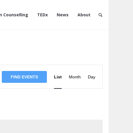
n Counselling
TEDx
News
About
Event
Views
FIND EVENTS
List
Month
Day
Navigation