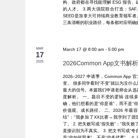
构、政府都在寻找能理解 ESG 报告
的人才。 3.两大强院联合打造：S
SEED是加拿大可持续商业教育领军者
三条清晰的职业路径，每条都对应明确的
MAR
March 17 @ 8:00 am
-
5:00 pm
17
2026
2026Common App文书解
2026–2027 申请季，Common A
变。 很多同学看到“不变”就以为没什
最大的信号。本篇我们申请老师会从选
度解析。 一、题目不变的逻辑 连续多年
确，他们想看的是“你是谁”，而不是“
价值观、成长路径。 二、2026 年最容
结”：“我参加了XX比赛→我学到了
了。 2. 把失败写成“假失败”：“我
直接识别为不真实。 3. 把文书写成“
是“你如何思考”，不是“你多优秀”。 