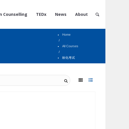
n Counselling
TEDx
News
About
Home
/
All Courses
/
标化考试