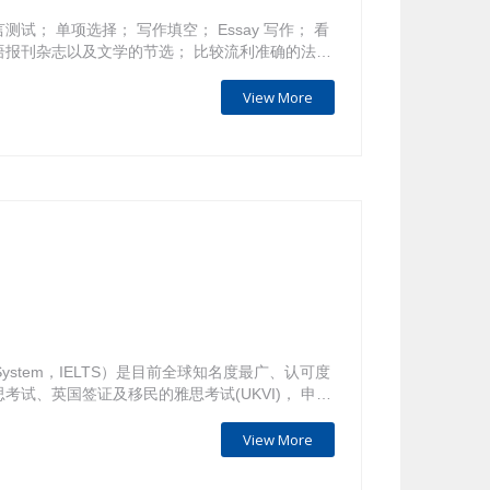
测试； 单项选择； 写作填空； Essay 写作； 看
法语报刊杂志以及文学的节选； 比较流利准确的法语
View More
esting System，IELTS）是目前全球知名度最广、认可度
试、英国签证及移民的雅思考试(UKVI)， 申请
班之类的则参考UKVI。 雅思考试时间共2小时
口语，四门科目每门满分是9分，取四部分的平均
View More
0及雅思要求 排名 大学…