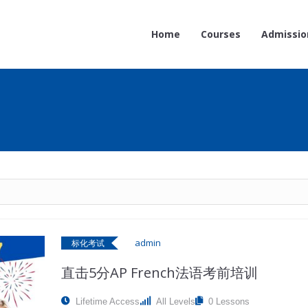
Home
Courses
Admissio
admin
标化考试
直击5分AP French法语考前培训
Lifetime Access
All Levels
0 Lessons