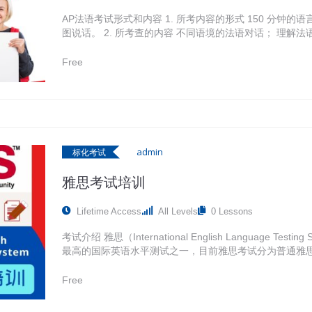
AP法语考试形式和内容 1. 所考内容的形式 150 分钟的语言
图说话。 2. 所考查的内容 不同语境的法语对话； 理解
书面和口头表达。…
Free
admin
标化考试
雅思考试培训
Lifetime Access
All Levels
0 Lessons
考试介绍 雅思（International English Language T
最高的国际英语水平测试之一，目前雅思考试分为普通雅思考
学历类大学即直升大学的雅思考试是普通雅思，需要申请语言
45分钟，考试包括四个部分，依次为听力、阅读、写作和
Free
值。 成绩有效时间 两年 2023年QS世界大学排名TOP5